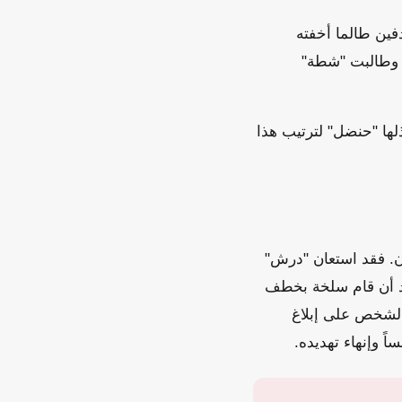
فين طالما أخفته
. وطالبت "شطة"
لها "حنضل" لترتيب هذا
ن. فقد استعان "درش"
عد أن قام سلخة بخطف
الشخص على إبلاغ
 وإنهاء تهديده.