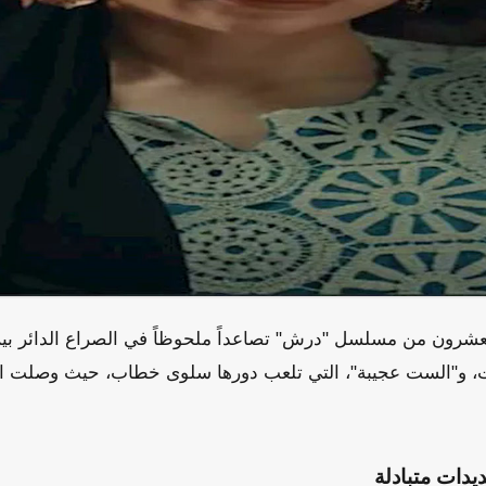
العشرون من مسلسل "درش" تصاعداً ملحوظاً في الصراع الدائر 
، و"الست عجيبة"، التي تلعب دورها سلوى خطاب، حيث وصلت الم
يدات متبادلة