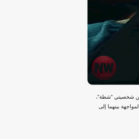
بين شخصيتي "شطة"،
واجهة بينهما إلى