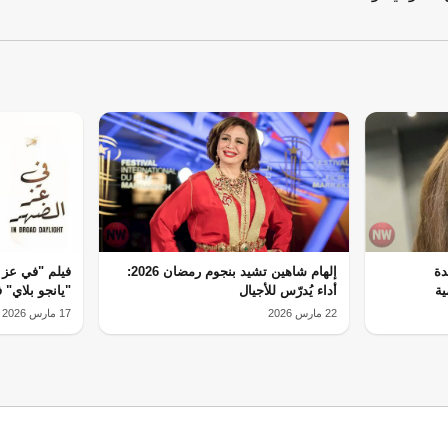
دة
إلهام شاهين تشيد بنجوم رمضان 2026:
فيلم "في عز 
ية
أداء يُدرّس للأجيال
"يانجو بلاي" في
22 مارس 2026
17 مارس 2026