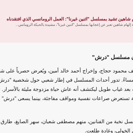
م شاهين تشيد بمسلسل "اثنين غيرنا": العمل الرومانسي الذي افتقدناه
ة إلهام شاهين تعبر عن إعجابها بمسلسل "اثنين غيرنا"، مشيدة بالحبكة الرومانس...
 مسلسل "درش"
 مساءً. تدور أحداث المسلسل في إطار شعبي حول شخصية "درش"
ة بعد غياب طويل ليكتشف أنه عاش حياة مزدوجة مليئة بالأسرار.
ة تستعرض صراعات نفسية ومواقف مفاجئة، بينما يسعى "درش" لا
ل نخبة من الفنانين، منهم مصطفى شعبان، سهر الصايغ، طارق 
 الخولي، وغادة طلعت.