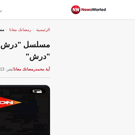
ر
الرئيسية
رمضانك معانا
مسلسل "
"درش"
آية محمد
رمضانك معانا
نُشر: 13 مارس 2026