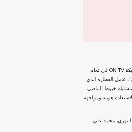
مسلسل "درش" من تأليف محمود حجاج، وإخراج أحمد خالد أمين، ويُعرض حصرياً على شبكة ON TV في تمام
، عامل العطارة الذي
 تتشابك خيوط الماضي
ستعادة هويته ومواجهة
النهري، محمد علي