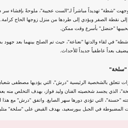
هت "شطة" تهديداً مباشراً لـ"الست عجيبة"، ملوحةً بإفشاء سر د
ها إلى نقطة الصفر ويؤدي إلى طردها من منزل زوجها الحاج كرامة
لحبيبها "حنضل" بأسرع وقت ممكن.
" في لقاء والدتها "نعناعة"، حيث تم الصلح بينهما بعد جهود بذ
يضيف بعداً عاطفياً جديداً للأحداث.
"سلخة"
رات تتعلق بالشخصية الرئيسية "درش"، التي يؤديها مصطفى شعبا
خة"، الذي يجسد شخصيته الفنان وليد فواز، بهدف التخلص منه ب
ه "حسنة"، التي تؤدي دورها سهر الصايغ. واتفق "درش" مع هذا 
المضبوطة في الجبل ببورسعيد، بهدف القبض على "سلخة" متلبساً