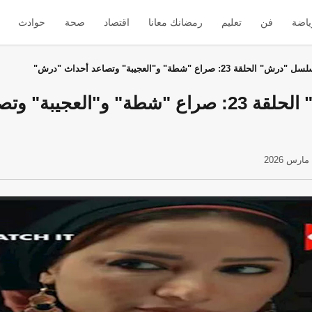
ياضة
فن
تعليم
رمضانك معانا
اقتصاد
صحة
حوادث
درش" الحلقة 23: صراع "شطة" و"العجيبة" وتصاعد أحداث "درش"
مسلسل "درش" الحلقة 23: صراع "شطة" و"العجيب