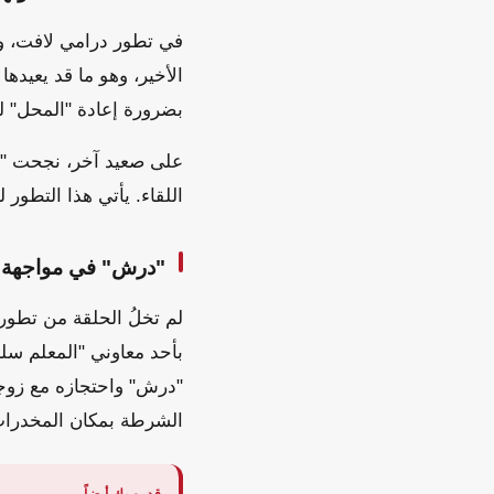
في تطور درامي لافت، وج
الأخير، وهو ما قد يعيد
بضرورة إعادة "المحل" 
على صعيد آخر، نجحت "شطة
اللقاء. يأتي هذا التطور ل
"درش" في مواجهة 
لم تخلُ الحلقة من تطو
بأحد معاوني "المعلم سل
"درش" واحتجازه مع زوجت
الشرطة بمكان المخدرات 
قد يهمك أيضاً