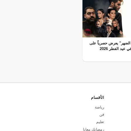
الضهر" يعرض حصرياً على
 عيد الفطر 2026
الأقسام
رياضة
فن
تعليم
رمضانك معانا