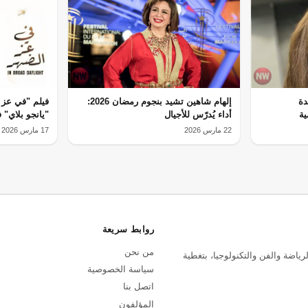
دة
إلهام شاهين تشيد بنجوم رمضان 2026:
فيلم "في عز 
ية
أداء يُدرّس للأجيال
"يانجو بلاي" في
22 مارس 2026
17 مارس 2026
روابط سريعة
من نحن
رياضة والفن والتكنولوجيا، بتغطية
سياسة الخصوصية
اتصل بنا
المؤلفون