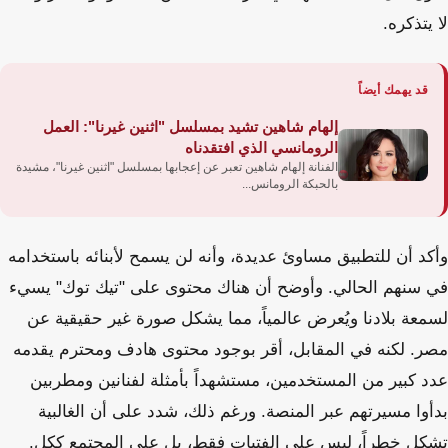
لا يتذكره.
قد يهمك أيضاً
إلهام شاهين تشيد بمسلسل "اثنين غيرنا": العمل
الرومانسي الذي افتقدناه
الفنانة إلهام شاهين تعبر عن إعجابها بمسلسل "اثنين غيرنا"، مشيدة
بالحبكة الرومانس...
وأكد أن للتطبيق مساوئ عديدة، وأنه لن يسمح لأبنائه باستخدامه
في سنهم الحالي. وأوضح أن هناك محتوى على "تيك توك" يسيء
لسمعة بلادنا ويُعرض عالمياً، مما يشكل صورة غير حقيقية عن
مصر. لكنه في المقابل، أقر بوجود محتوى هادف ومحترم يقدمه
عدد كبير من المستخدمين، مستشهداً بأمثلة لفنانين ومطربين
بدأوا مسيرتهم عبر المنصة. ورغم ذلك، شدد على أن الغالبية
تشكل خطراً، ليس على الفتيات فقط، بل على المجتمع ككل.