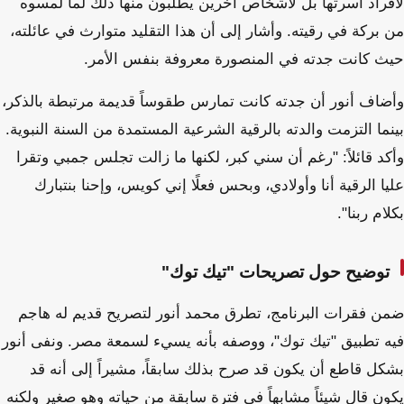
لأفراد أسرتها بل لأشخاص آخرين يطلبون منها ذلك لما لمسوه
من بركة في رقيته. وأشار إلى أن هذا التقليد متوارث في عائلته،
حيث كانت جدته في المنصورة معروفة بنفس الأمر.
وأضاف أنور أن جدته كانت تمارس طقوساً قديمة مرتبطة بالذكر،
بينما التزمت والدته بالرقية الشرعية المستمدة من السنة النبوية.
وأكد قائلاً: "رغم أن سني كبر، لكنها ما زالت تجلس جمبي وتقرا
عليا الرقية أنا وأولادي، وبحس فعلًا إني كويس، وإحنا بنتبارك
بكلام ربنا".
توضيح حول تصريحات "تيك توك"
ضمن فقرات البرنامج، تطرق محمد أنور لتصريح قديم له هاجم
فيه تطبيق "تيك توك"، ووصفه بأنه يسيء لسمعة مصر. ونفى أنور
بشكل قاطع أن يكون قد صرح بذلك سابقاً، مشيراً إلى أنه قد
يكون قال شيئاً مشابهاً في فترة سابقة من حياته وهو صغير ولكنه