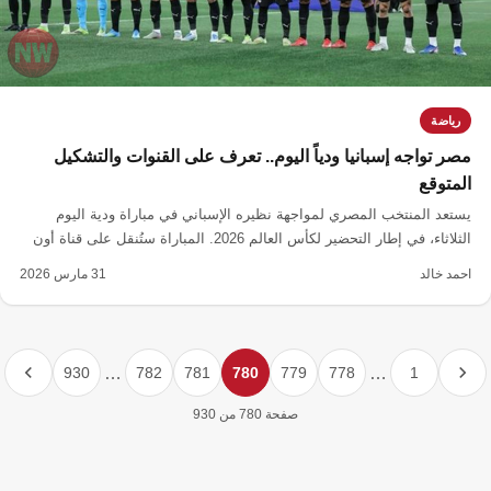
رياضة
مصر تواجه إسبانيا ودياً اليوم.. تعرف على القنوات والتشكيل
المتوقع
يستعد المنتخب المصري لمواجهة نظيره الإسباني في مباراة ودية اليوم
الثلاثاء، في إطار التحضير لكأس العالم 2026. المباراة ستُنقل على قناة أون
سبورت.
احمد خالد
31 مارس 2026
930
…
782
781
780
779
778
…
1
صفحة 780 من 930