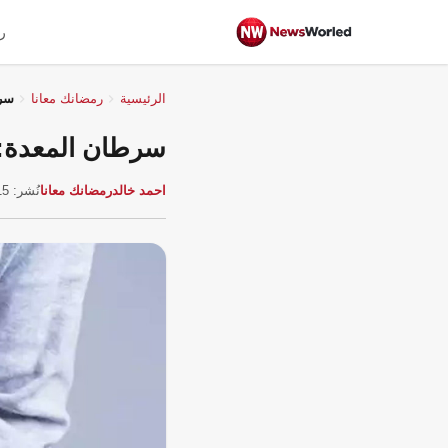
ر
الرئيسية
رمضانك معانا
سرط
سرطان المعدة: ع
احمد خالد
رمضانك معانا
نُشر: 15 مارس 2026