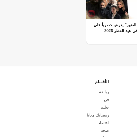
الضهر" يعرض حصرياً على
 عيد الفطر 2026
الأقسام
رياضة
فن
تعليم
رمضانك معانا
اقتصاد
صحة