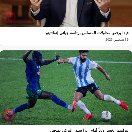
فيفا يرفض محاولات المساس برئاسة جياني إنفانتينو
9 أغسطس 2026
بيراميدز يخسر ودياً أمام ريزا سبور التركي بهدفين