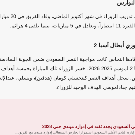
لنوارس
تولى عماد النحاس مه
نما تلقى 4 هزائم.
ي أبطال آسيا 2
 قادها النحاس كانت مواجهة النصر السعودي ضمن الجولة السادس
لبطولة دوري أبطال آسيا 2 لموسم 2025-2026. خسر الزوراء تلك المبار
ض. سجل أهداف النصر كينجسلي كومان (هدفين)، ويسلي، عبدالإله
هيم جباداموسي الهدف الوحيد للزوراء.
ي السعودي يجدد ثقته في إدوارد ميندي حتى 2028
دارة النادي الأهلي السعودي استمرار الحارس السنغالي إدوارد ميندي مع الفريق ...