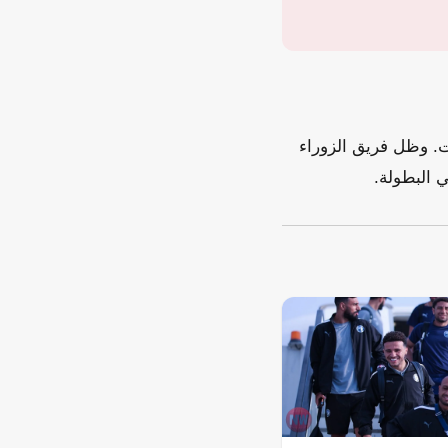
ملة برصيد 18 نقطة من ست مباريات. وظل فريق الزوراء