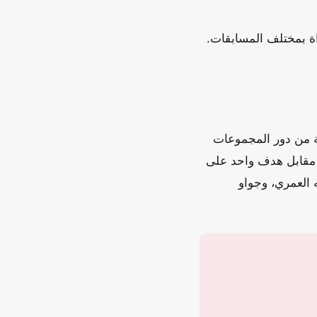
مة تدريب الزوراء في شهر أكتوبر الماضي، وقاد الفريق في 20 مباراة بمختلف المسابقات.
ة من دور المجموعات
اة بخمسة أهداف مقابل هدف واحد على
 العمري، وجواو