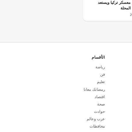
 معسكر تركيا ويستعد
المحلة
الأقسام
رياضة
فن
تعليم
رمضانك معانا
اقتصاد
صحة
حوادث
عرب وعالم
محافظات