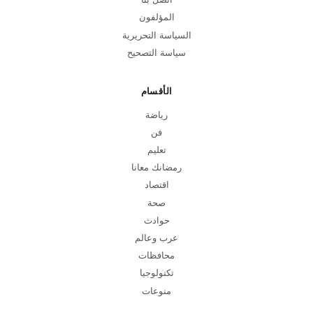
المؤلفون
السياسة التحريرية
سياسة التصحيح
الأقسام
رياضة
فن
تعليم
رمضانك معانا
اقتصاد
صحة
حوادث
عرب وعالم
محافظات
تكنولوجيا
منوعات