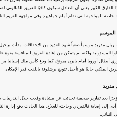
الفارق الكبير يعني أن التعادل سيكون كافيًا للفريق الكتالوني لضم
 خاصة للمواجهة التي تقام أمام جماهيره وفي مواجهة الغريم التا
ا الموسم
 ريال مدريد موسماً صعباً شهد العديد من الإخفاقات، بدأت برحي
يلوا المسؤولية ولكنه لم يتمكن من إعادة الفريق للمنافسة بقوة ع
وري أبطال أوروبا أمام بايرن ميونخ، كما ودع كأس ملك إسبانيا من
يق الملكي حاليًا هو تأجيل تتويج برشلونة باللقب قدر الإمكان.
 مدريد
خرًا بعد تقارير صحفية تحدثت عن مشادة وقعت خلال التدريبات بي
أدى إلى إصابة فالفيردي وحاجته للعلاج. هذا الحادث دفع إدارة ال
الثنائي.