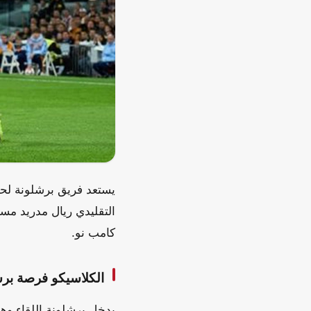
يستعد فريق برشلونة لحس
التقليدي ريال مدريد مسا
كامب نو.
الكلاسيكو فرصة برشل