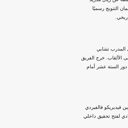
ان التتويج رسميًا
ريخي.
ل المدرب تشابي
لى الألقاب. خرج الفريق
 دور الستة عشر أمام
ن فيديريكو فالفيردي
نادي لفتح تحقيق داخلي