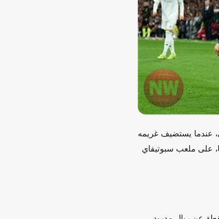
ي، عندما يستضيف غريمه
جا، على ملعب سبوتيفاي
نة اللقاء وهو يحتل صدارة جدول الترتيب برصيد 88 نقطة، متفوقاً بفارق 11 نقطة عن ريال مدريد