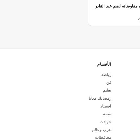
 مفاوضاته لضم عبد القادر
الأقسام
رياضة
فن
تعليم
رمضانك معانا
اقتصاد
صحة
حوادث
عرب وعالم
محافظات