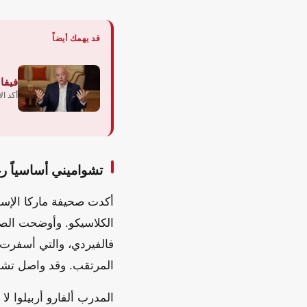
قد يهمك أيضاً
فيفا
أكد ال
تشواميني أساسياً رغ
أكدت صحيفة ماركا الإسب
الكلاسيكو. وأوضحت الصح
فالفيردي، والتي أسفرت 
المرتقب. وقد واصل تشوا
المدرب ألفارو أربيلوا 