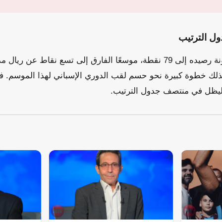
دول الترتيب
بهذا الانتصار، رفع برشلونة رصيده إلى 79 نقطة، موسعًا الفارق إلى تسع نقا
بذلك خطوة كبيرة نحو حسم لقب الدوري الإسباني لهذا الموسم. ف