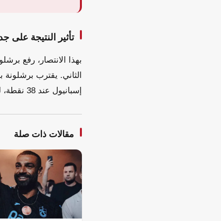
تأثير النتيجة على ج
الثاني. يقترب برشلونة 
إسبانيول عند 38 نقطة، ليظل في منتصف جدول الترتيب.
مقالات ذات صلة