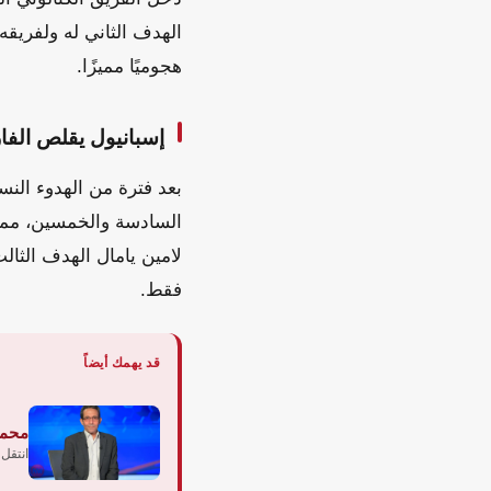
الهدف الثاني له ولفريق
هجوميًا مميزًا.
إسبانيول يقلص الفا
بعد فترة من الهدوء النس
السادسة والخمسين، مما 
فقط.
قد يهمك أيضاً
محمد
انتقل