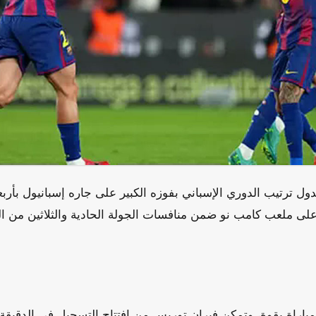
ل ترتيب الدوري الإسباني بفوزه الكبير على جاره إسبانيول بأرب
على ملعب كامب نو ضمن منافسات الجولة الحادية والثلاثين من 
مباراة بقوة، وتمكن فيران توريس من افتتاح التسجيل في الدقيقة