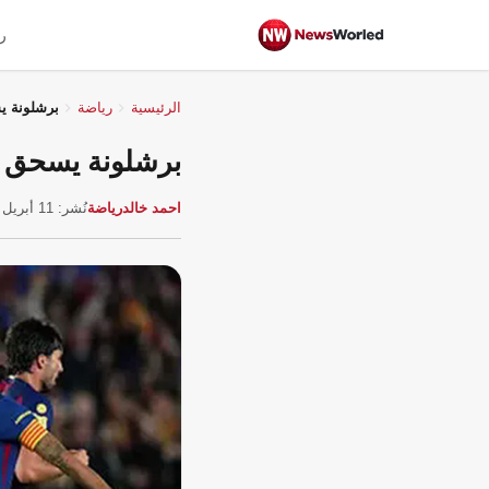
ر
الرئيسية
رياضة
برشلونة يسحق إسبانيول
برشلونة يسحق إسبانيول 4-1 ويعزز صد
احمد خالد
رياضة
نُشر: 11 أبريل 2026