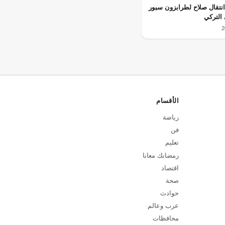
نتقال صلاح لطرابزون سبور
التركي
الأقسام
رياضة
فن
تعليم
رمضانك معانا
اقتصاد
صحة
حوادث
عرب وعالم
محافظات