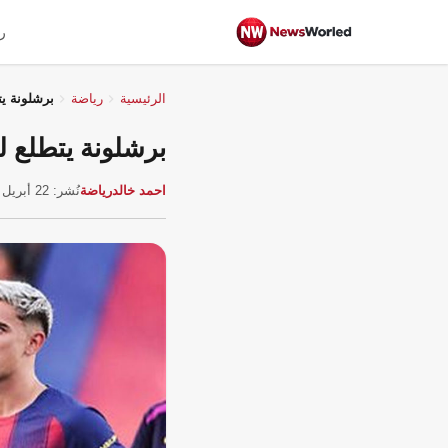
ر
الرئيسية
رياضة
برشلونة يت
برشلونة يتطلع ل
احمد خالد
رياضة
نُشر: 22 أبريل 2026