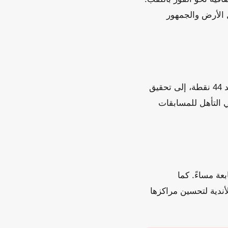
استغلال عامل الأرض والجمهور
في المقابل، يسعى فريق سيلتا فيجو، الذي يحتل المركز السادس في جدول الترتيب برصيد 44 نقطة، إلى تحقيق
ي التأهل للمسابقات
عة مساءً. كما
ندية لتحسين مراكزها