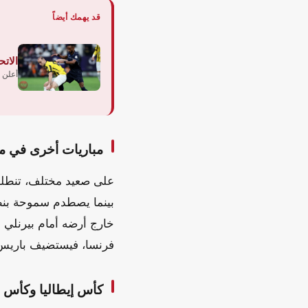
قد يهمك أيضاً
الاتح
أعلن 
مباريات أخرى في م
على صعيد مختلف، تنطلق
بينما يصطدم سموحة بنظي
خارج أرضه أمام بيرنلي 
فرنسا، فيستضيف باريس 
كأس إيطاليا وكأس أل