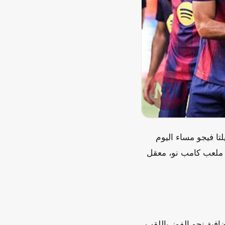
تا فيجو مساء اليوم
ية ملعب كامب نو، معقل
فية نحو الفوز باللقب.