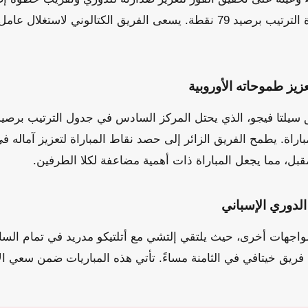
يحتل الفريق حالياً صدارة الترتيب برصيد 79 نقطة. يسعى الفريق الكتالوني ل
عزيز طموحاته الأوروبية
مباراة. يطمح الفريق الزائر إلى حصد نقاط المباراة لتعزيز آماله ف
قبل، مما يجعل المباراة ذات أهمية مضاعفة لكلا الطرفين.
لدوري الإسباني
واجهات أخرى، حيث يلتقي إلتشي مع أتلتيكو مدريد في تمام الساب
يق خيتافي في الثامنة مساءً. تأتي هذه المباريات ضمن سعي الأ