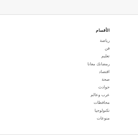
الأقسام
رياضة
فن
تعليم
رمضانك معانا
اقتصاد
صحة
حوادث
عرب وعالم
محافظات
تكنولوجيا
منوعات