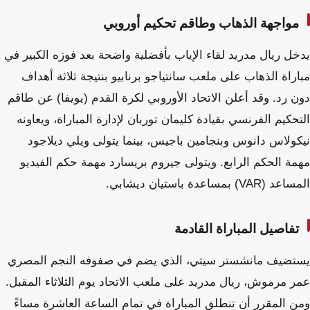
مواجهة الذهاب وطاقم تحكيم أوروبي
يدخل ريال مدريد لقاء الإياب بأفضلية واضحة بعد فوزه الكبير في
مباراة الذهاب على ملعب سانتياجو برنابيو بنتيجة ثلاثة أهداف
دون رد. وقد أعلن الاتحاد الأوروبي لكرة القدم (يويفا) عن طاقم
التحكيم الفرنسي بقيادة كليمان توربان لإدارة المباراة، ويعاونه
نيكولاس دانوس وبنجامين باجيس، بينما يتولى ويلي ديلاجود
مهمة الحكم الرابع. ويتولى جيروم بريسارد مهمة حكم الفيديو
المساعد (VAR) بمساعدة باستيان ديشابي.
تفاصيل المباراة القادمة
يستضيف مانشستر سيتي، الذي يضم في صفوفه النجم المصري
عمر مرموش، ريال مدريد على ملعب الاتحاد يوم الثلاثاء المقبل.
ومن المقرر أن تنطلق المباراة في تمام الساعة العاشرة مساءً