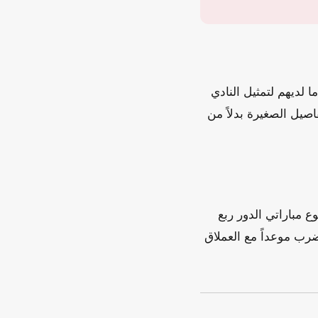
 لديهم لتمثيل النادي
فاصيل الصغيرة بدلاً من
ئي بعد تغلبه على أوتوهو الكونغولي بنتيجة 3-2 في مجموع مباراتي الدور ربع
رب موعداً مع العملاق