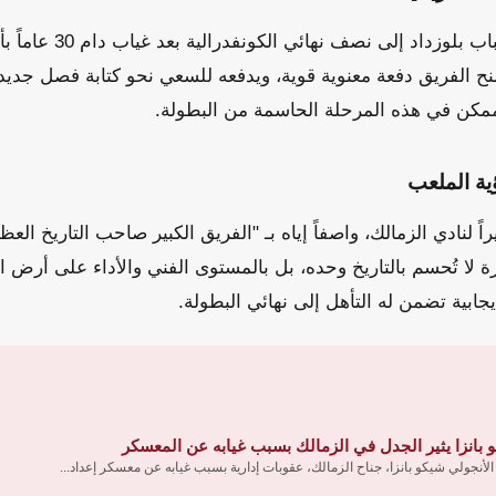
يصف بن غيث وصول شباب بلو
منح الفريق دفعة معنوية قوية، ويدفعه للسعي نحو كتابة فصل جديد 
كن في هذه المرحلة الحاسمة من البطولة.
ية الملعب
اً لنادي الزمالك، واصفاً إياه بـ "الفريق الكبير صاحب التاريخ العظ
رة لا تُحسم بالتاريخ وحده، بل بالمستوى الفني والأداء على أرض
جابية تضمن له التأهل إلى نهائي البطولة.
 بانزا يثير الجدل في الزمالك بسبب غيابه عن المعسكر
الأنجولي شيكو بانزا، جناح الزمالك، عقوبات إدارية بسبب غيابه عن معسكر إعداد...