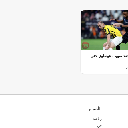
 عقد صهيب هوساوي حتى
الأقسام
رياضة
فن