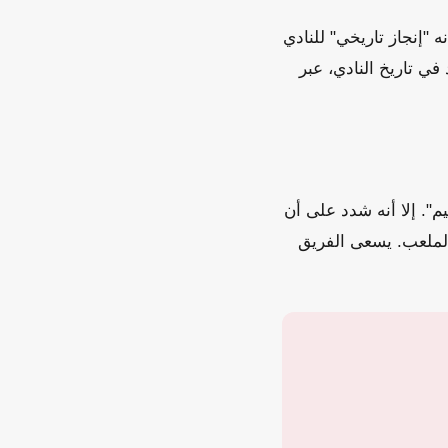
زداد إلى نصف نهائي الكونفدرالية بعد غياب دام 30 عاماً بأنه "إنجاز تاريخي" للنادي
في تاريخ النادي، عبر
يم". إلا أنه شدد على أن
 الملعب. يسعى الفريق