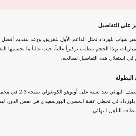
يز على التفاصيل
ير شباب بلوزداد تمثل الداعم الأول للفريق، ووعد بتقديم أفضل ما
اريات بهذا الحجم تتطلب تركيزاً عالياً، حيث غالباً ما تحسمها الت
يق في استغلال هذه التفاصيل لصالحه.
البطولة
تأهل الزمالك إلى الدور نصف النها
ب بلوزداد في تخطي عقبة المصري البورسعيدي في نفس الدور، ليض
قة التأهل للنهائي.