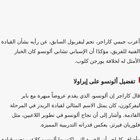
أعرب جيمي كاراجر، نجم ليفربول السابق، عن رأيه بشأن القيادة
الفنية للفريق، مؤكدًا أن الإسباني تشابي ألونسو كان الخيار
الأمثل له لخلافة يورجن كلوب.
تفضيل ألونسو على إيراولا
قال كاراجر إن ألونسو، الذي يقدم عروضاً مبهرة مع باير
ليفركوزن، كان يمثل الاسم المثالي لقيادة الريدز في المرحلة
القادمة. وأشار إلى أن نجاح ألونسو في تطوير اللاعبين، مثل
فلوريان فيرتز، يعكس قدراته التدريبية المميزة.
وأضاف كاراجر أن الخبرة التي اكتسبها ألونسو كلاعب تحت قيادة