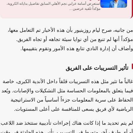
استعرض أسامة عرابي نجم الأهلي السابق تفاصيل بداياته الكروية،
مؤكداً تلقيه عرضين ...
من جانبه، صرح ليام روزينيور بأن هذه الأخبار تم التعامل معها،
مؤكداً أنها لم تنبع من أي نوايا سيئة تجاهه أو تجاه الفريق.
وأضاف أن إدارة النادي تتابع هذه الأمور وتقوم بتقييمها.
تأثير التسريبات على الفريق
غالباً ما تثير مثل هذه التسريبات قلقاً داخل الأندية الكبرى، خاصة
فيما يتعلق بالمعلومات الحساسة مثل التشكيلات والإصابات. ويُعد
الحفاظ على سرية المعلومات جزءاً أساسياً من الاستراتيجية
الرياضية لأي فريق يسعى للمنافسة على أعلى المستويات.
لم يتم تحديد ما إذا كانت هناك إجراءات تأديبية ستتخذ ضد اللاعب
أو أي طرف آخر متورط في التسريب. تأتي هذه الحادثة في وقت