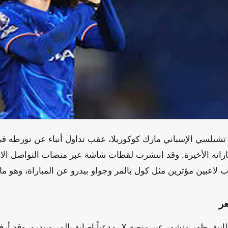
شيلسي الإسباني مارك كوكوريلا، عقب تداول أنباء عن تورطه ف
باراته الأخيرة. وقد انتشرت لقطات شاشة عبر منصات التواصل الا
اعبين مؤثرين مثل كول بالمر وجواو بيدرو عن المباراة، وهو ما تأ
ر
وفقاً لتقارير صحفية بريطانية، ظهر منشور عبر منصة X، مدعياً إصابة بال