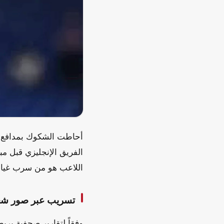
أحاطت الشكوك بمدافع ت
الفريق الإنجليزي قبل م
اللاعب هو من سرب غياب ل
تسريب عبر صور شع