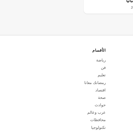
نيا
الأقسام
رياضة
فن
تعليم
رمضانك معانا
اقتصاد
صحة
حوادث
عرب وعالم
محافظات
تكنولوجيا