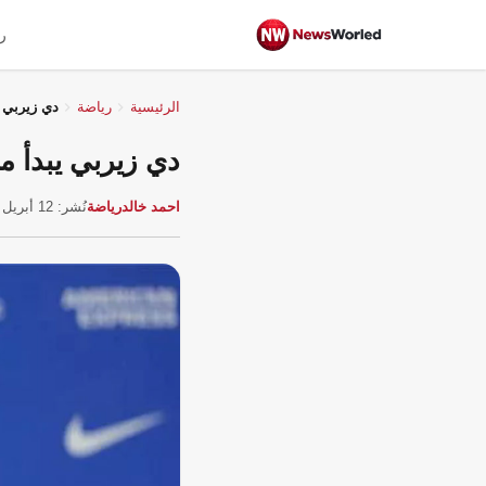
ر
الرئيسية
رياضة
دي زيربي ي
دي زيربي يبدأ م
احمد خالد
رياضة
نُشر: 12 أبريل 2026