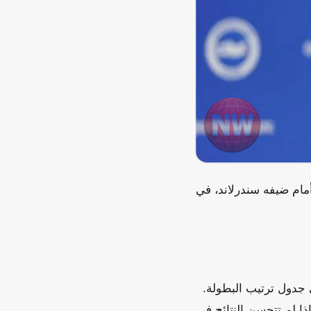
مام ضيفه سندرلاند، في
 جدول ترتيب البطولة.
ذا لم تتحسن النتائج في