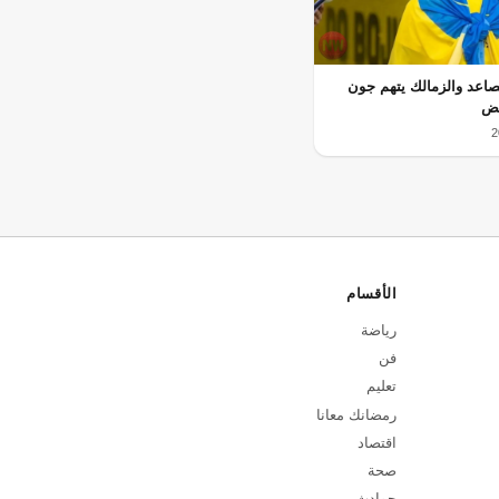
تصاعد والزمالك يتهم جون
يض
الأقسام
رياضة
فن
تعليم
رمضانك معانا
اقتصاد
صحة
حوادث