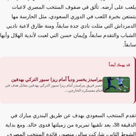
يلعب على أرضه. تألق في صفوف المنتخب المصري لاعبات
يتمتعن بخبرة اللعب في الدوري السعودي، مثل الحارسة مها
الدمرداش التي مثلت نادي جدة سابقاً، ومنة طارق لاعبة ناديي
الشباب والتقدم سابقاً، وإيمان حسن التي لعبت لأندية الهلال وأبها
سابقاً.
قد يهمك أيضاً
بيراميدز يخسر ودياً أمام ريزا سبور التركي بهدفين
خسر فريق بيراميدز أمام ريزا سبور التركي بهدفين مقابل هدف في
ختام معسكره الخارجي،...
تقدم المنتخب السعودي بهدف عن طريق البندري مبارك في
الدقيقة 38، بعد تلقيها تمريرة من زميلتها فدوى خالد. ومع بداية
الشوط الثاني، شاركت سالي منصور، قائدة المنتخب المصري،