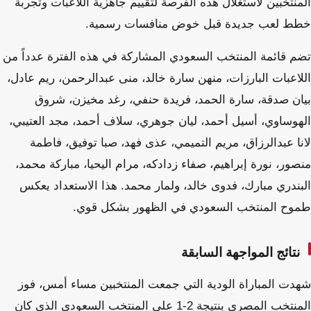
المنتخبين لاستغلال هذه الفرصة لتقييم جاهزية اللاعبات وتجربة
خطط لعب جديدة قبل خوض منافسات رسمية.
تضم قائمة المنتخب السعودي المشاركة في هذه الفترة عدداً من
اللاعبات البارزات، منهن سارة خالد، منى عبدالرحمن، ريم عادل،
بيان صدقة، سارة الحمد، فريدة حنفي، رغد مخيزن، شروق
الهوساوي، أسيل أحمد، ليان جوهري، سلاف أحمد، مجد العتيبي،
لانا عبدالرزاق، مريم التميمي، عذى فهد، صبا توفيق، فاطمة
منصور، نورة إبراهيم، صفاء زدادكه، مرام اليحيا، مباركة محمد،
البندري مبارك، فدوى خالد، ولمار محمد. هذا الاستعداد يعكس
طموح المنتخب السعودي في الظهور بشكل قوي.
نتائج المواجهة السابقة
شهدت المباراة الودية التي جمعت المنتخبين مساء أمس، فوز
المنتخب المصري بنتيجة 2-1 على المنتخب السعودي الذي كان