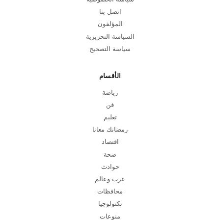
اتصل بنا
المؤلفون
السياسة التحريرية
سياسة التصحيح
الأقسام
رياضة
فن
تعليم
رمضانك معانا
اقتصاد
صحة
حوادث
عرب وعالم
محافظات
تكنولوجيا
منوعات