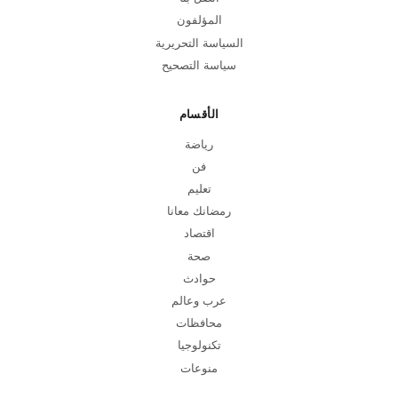
المؤلفون
السياسة التحريرية
سياسة التصحيح
الأقسام
رياضة
فن
تعليم
رمضانك معانا
اقتصاد
صحة
حوادث
عرب وعالم
محافظات
تكنولوجيا
منوعات