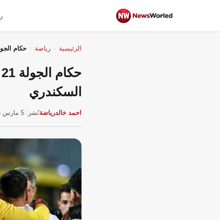
ر
الرئيسية
رياضة
حكام الجولة 21 لدوري نايل: محمود وفا يقود قمة الزمالك وا
ح
السكندري
احمد خالد
رياضة
نُشر: 5 مارس 2026