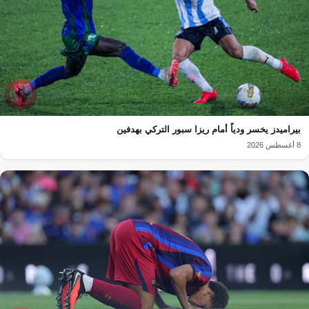
بيراميدز يخسر ودياً أمام ريزا سبور التركي بهدفين
8 أغسطس 2026