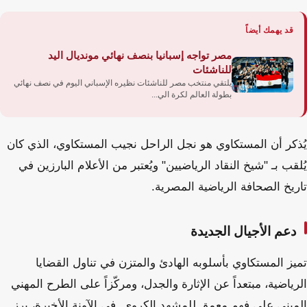
قد يهمك أيضاً
مصر تواجه إسبانيا بنصف نهائي مونديال اليد
للناشئات
يلتقي منتخب مصر للناشئات نظيره الإسباني اليوم في نصف نهائي
بطولة العالم لكرة الي...
يُذكر أن المستكاوي هو نجل الراحل نجيب المستكاوي، الذي كان
يُلقب بـ "شيخ النقاد الرياضيين" ويُعتبر من الأعلام البارزين في
تاريخ الصحافة الرياضية المصرية.
دعم الأجيال الجديدة
تميز المستكاوي بأسلوبه الهادئ والمتزن في تناول القضايا
الرياضية، مبتعداً عن الإثارة والجدل، ومركّزاً على الطرح المهني
المبني على فهم معمق للمشهد الكروي. في الآونة الأخيرة، برز