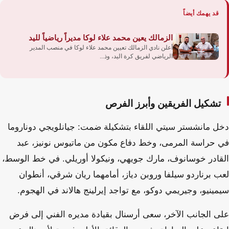
قد يهمك أيضاً
الزمالك يعين محمد علاء لوكا مديراً رياضياً لليد
أعلن نادي الزمالك تعيين محمد علاء لوكا في منصب المدير
الرياضي لفريق كرة اليد، وذ...
تشكيل الفريقين وأبرز الفرص
دخل مانشستر سيتي اللقاء بتشكيلة ضمت: جيانلويجي دوناروما
في حراسة المرمى، وخط دفاع مكون من ماتيوس نونيز، عبد
القادر خوسانوف، مارك جويهي، ونيكولا أوريلي. في خط الوسط،
لعب برناردو سيلفا وروبن دياز، أمامهما ريان شرقي، أنطوان
سيمينيو، وجيريمي دوكو، مع تواجد إيرلينج هالاند في الهجوم.
على الجانب الآخر، سعى أرسنال بقيادة مديره الفني إلى فرض