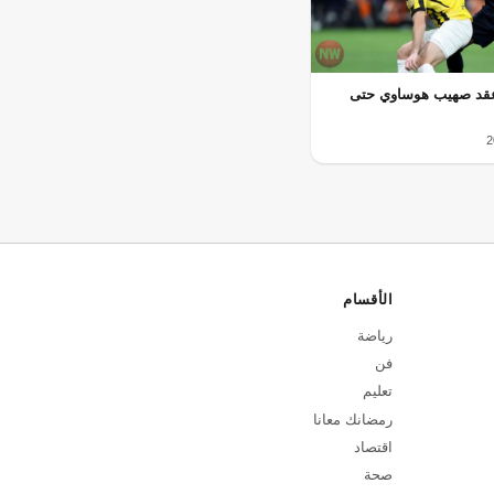
 عقد صهيب هوساوي حتى
الأقسام
رياضة
فن
تعليم
رمضانك معانا
اقتصاد
صحة