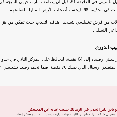
أصحاب الأرض المباراة لصالحهم.
ات من فريق تشيلسي لتسجيل هدف التقدم، حيث تمكن من هز ال
اعي التسلل.
تيب الدوري
بهذا الفوز، رفع مانشستر سيتي رصيده إلى 64 نقطة، ليحافظ على المركز الث
 بانزا يثير الجدل في الزمالك بسبب غيابه عن المعسكر
الأنجولي شيكو بانزا، جناح الزمالك، عقوبات إدارية بسبب غيابه عن معسكر إعداد...