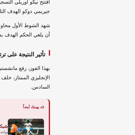
جيريمي دوكو الهدف الثالث في الدقيقة 68، ليحسم 
شهد الشوط الأول محاول
أن يلغي الحكم الهدف بد
تأثير النتيجة على تر
السادس.
قد يهمك أيضاً
شيكو
يواجه 