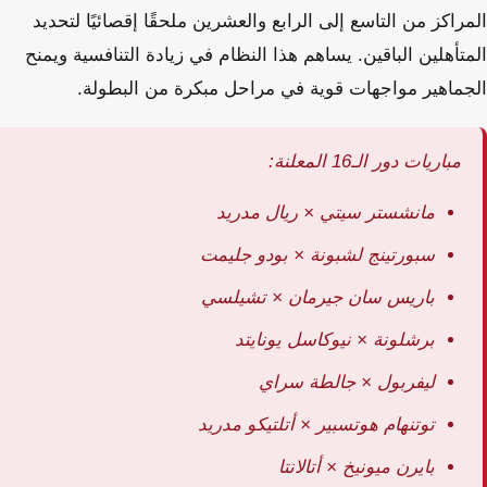
المراكز من التاسع إلى الرابع والعشرين ملحقًا إقصائيًا لتحديد
المتأهلين الباقين. يساهم هذا النظام في زيادة التنافسية ويمنح
الجماهير مواجهات قوية في مراحل مبكرة من البطولة.
مباريات دور الـ16 المعلنة:
مانشستر سيتي × ريال مدريد
سبورتينج لشبونة × بودو جليمت
باريس سان جيرمان × تشيلسي
برشلونة × نيوكاسل يونايتد
ليفربول × جالطة سراي
توتنهام هوتسبير × أتلتيكو مدريد
بايرن ميونيخ × أتالانتا