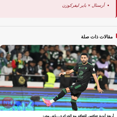
أرسنال × باير ليفركوزن
مقالات ذات صلة
أربعة أندية تتنافس للتعاقد مع الجزائري رياض محرز