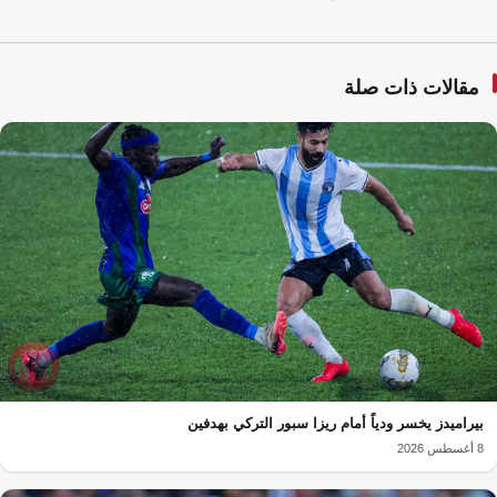
مقالات ذات صلة
بيراميدز يخسر ودياً أمام ريزا سبور التركي بهدفين
8 أغسطس 2026