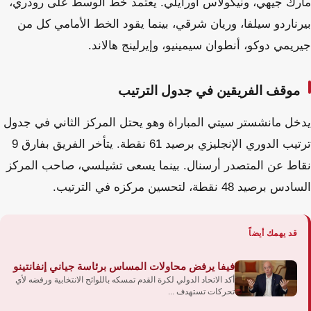
مارك جيهي، ونيكولاس أورايلي. يعتمد خط الوسط على رودري،
بيرناردو سيلفا، وريان شرقي، بينما يقود الخط الأمامي كل من
جيريمي دوكو، أنطوان سيمينيو، وإيرلينج هالاند.
موقف الفريقين في جدول الترتيب
يدخل مانشستر سيتي المباراة وهو يحتل المركز الثاني في جدول
ترتيب الدوري الإنجليزي برصيد 61 نقطة. يتأخر الفريق بفارق 9
نقاط عن المتصدر أرسنال. بينما يسعى تشيلسي، صاحب المركز
السادس برصيد 48 نقطة، لتحسين مركزه في الترتيب.
قد يهمك أيضاً
فيفا يرفض محاولات المساس برئاسة جياني إنفانتينو
أكد الاتحاد الدولي لكرة القدم تمسكه باللوائح الانتخابية ورفضه لأي
تحركات تستهدف ...