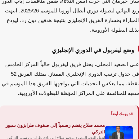
سان جيرمان التي جرت أمس الثلاثاء، ضمن منافسات إياب الدور
ربع النهائي لبطولة دوري أبطال أوروبا للموسم 2025/26. انتهت
المباراة بخسارة الفريق الإنجليزي بنتيجة هدفين دون رد، ليودع
بذلك البطولة الأوروبية.
وضع ليفربول في الدوري الإنجليزي
على الصعيد المحلي، يحتل فريق ليفربول حالياً المركز الخامس
في جدول ترتيب الدوري الإنجليزي الممتاز. يمتلك الفريق 52
نقطة، مما يعكس التحديات التي يواجهها الفريق هذا الموسم في
سعيه للمنافسة على المراكز المؤهلة للبطولات الأوروبية.
قد يهمك أيضاً
محمد صلاح ينضم رسمياً إلى صفوف طرابزون سبور
التركي
انتقل النجم المصري محمد صلاح إلى نادي طرابزون سبور التركي