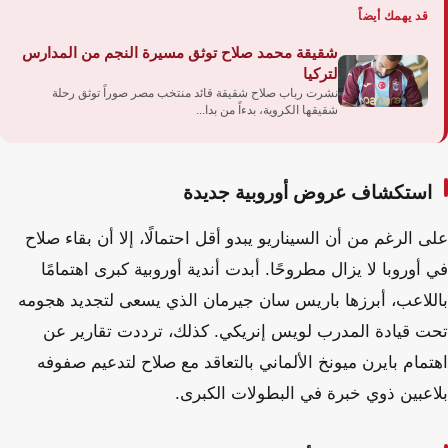
قد يهمك أيضاً
شقيقة محمد صلاح توثق مسيرة النجم من المدارس
لتركيا
نشرت رباب صلاح شقيقة قائد منتخب مصر صوراً توثق رحلة
شقيقها الكروية، بدءاً من بدا...
استكشاف عروض أوروبية جديدة
على الرغم من أن السيناريو يبدو أقل احتمالًا، إلا أن بقاء صلاح
في أوروبا لا يزال مطروحًا. أبدت أندية أوروبية كبرى اهتمامًا
باللاعب، أبرزها باريس سان جيرمان الذي يسعى لتجديد هجومه
تحت قيادة المدرب لويس إنريكي. كذلك، ترددت تقارير عن
اهتمام بايرن ميونخ الألماني بالتعاقد مع صلاح لتدعيم صفوفه
بلاعبين ذوي خبرة في البطولات الكبرى.