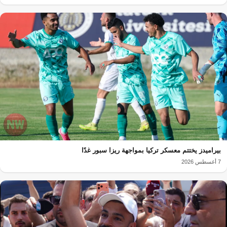
بيراميدز يختتم معسكر تركيا بمواجهة ريزا سبور غدًا
7 أغسطس 2026