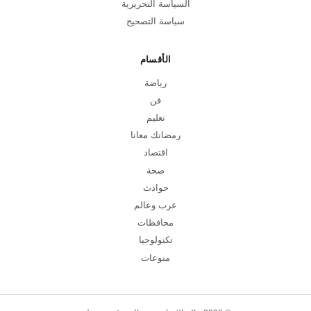
السياسة التحريرية
سياسة التصحيح
الأقسام
رياضة
فن
تعليم
رمضانك معانا
اقتصاد
صحة
حوادث
عرب وعالم
محافظات
تكنولوجيا
منوعات