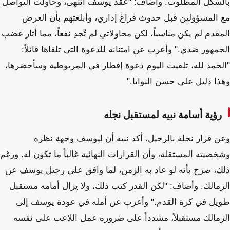
بالشكل المطلوب. وأضاف: "عقد يوسف انتهى، وحاولت التواصل
مع المسؤولين قبل حدوث فراغ إداري، وأبلغتهم بأن العرض
المقدم لم يكن مناسباً، لكن محاولاتي لم تُجدِ نفعاً، مما أثار غضب
الجمهور ضدي." وأعرب عن امتنانه للدعوة التي تلقاها قائلاً:
"الحمد لله، تلقيت اليوم دعوة إفطار في المريوطية وسأحضرها،
وهذا دليل على حسن النوايا."
رؤية أسامة نبيه لمستقبل نجله
وعن قرار نجله بالرحيل، أكد نبيه أن ليوسف وجهة نظره
وشخصيته المستقلة، وأن القرارات النهائية غالباً ما تكون له. ورغم
ذلك، صرح بأنه لو عاد به الزمن، لما وافق على رحيل يوسف عن
الزمالك. وأضاف: "لكن القدر كتب ذلك، ولا يزال أمامه مستقبل
طويل في كرة القدم." وأعرب عن أمله في عودة يوسف إلى
الزمالك مستقبلاً، مشدداً على ضرورة عمل اللاعب على نفسه