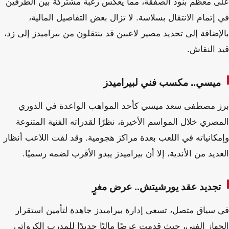
على معظم بنود الصفقة، مما يعكس رغبة مشتركة بين الطرفين
في إتمام الانتقال بسلاسة. لا تزال بعض التفاصيل المالية،
بالإضافة إلى تحديد مصير لاعبين قد ينتقلون من بيراميدز إلى زد،
قيد النقاش.
ميسي.. مكسب فني لبيراميدز
برز مصطفى سعد ميسي كأحد المواهب الواعدة في الدوري
المصري خلال المواسم الأخيرة، نظرًا لقدراته الفنية المتنوعة
وإمكانياته في اللعب بعدة مراكز هجومية. وقد لفت اللاعب أنظار
العديد من الأندية، إلا أن بيراميدز يبدو الأقرب لضمه رسميًا.
تجديد عقد يورشيتش.. عرض مغرٍ
في سياق متصل، تسعى إدارة بيراميدز جاهدة لتأمين استقرار
الجهاز الفني، حيث قدمت عرضًا ماليًا جديدًا للمدرب الكرواتي