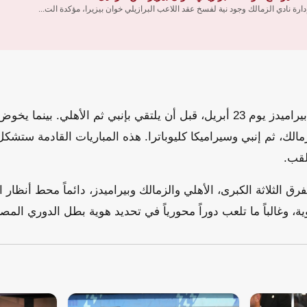
ارة نادي الزمالك وجود نية لفسخ عقد اللاعب البرازيلي خوان بيزيرا، مؤكدة الت...
يستعد الزمالك لمواجهة بيراميدز يوم 23 أبريل، قبل أن يلتقي بإنبي ثم الأهلي. 
زمالك، ثم إنبي وسيراميكا كليوباترا. هذه المباريات القادمة ستشكل
لقب.
فرق الثلاثة الكبرى، الأهلي والزمالك وبيراميدز، دائماً محط أنظار ا
ة، وغالباً ما تلعب دوراً محورياً في تحديد هوية بطل الدوري المص