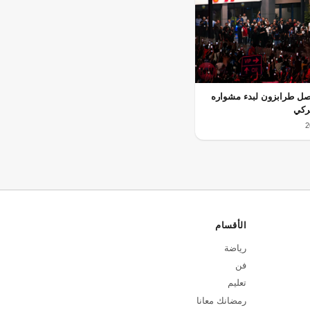
ل طرابزون لبدء مشواره
ركي
الأقسام
رياضة
فن
تعليم
رمضانك معانا