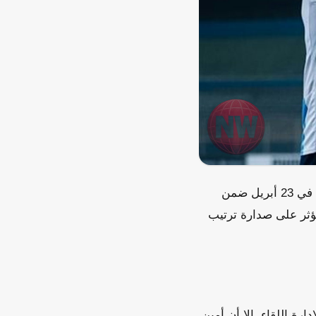
طلب نادي بيراميدز استقدام حكام أجانب لإدارة مباراته المقبلة أمام الزمالك، والمقرر لها في 23 أبريل ضمن
ؤثر على صدارة ترتيب
رة اللقاء. إلا أن أمين