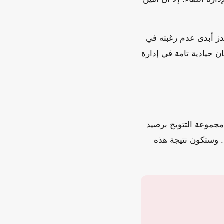
دز أبدى عدم رغبته في
 حيادية تامة في إدارة
جموعة التتويج برصيد
لي معه في النقاط. وستكون نتيجة هذه