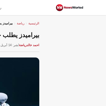
ر
الرئيسية
رياضة
بيراميدز 
بيراميدز يطلب ح
احمد خالد
رياضة
نُشر: 14 أبريل 2026