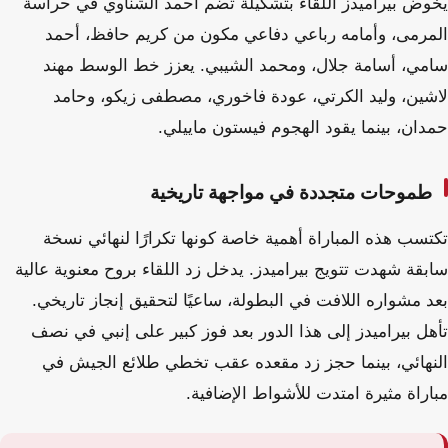
يخوض بيراميدز اللقاء بتشكيلة تضم أحمد الشناوي في حراسة
المرمى، وأمامه رباعي دفاعي مكون من كريم حافظ، أحمد
سامي، أسامة جلال، ومحمد الشيبي. يعزز خط الوسط مهند
لاشين، وليد الكرتي، عودة فاخوري، مصطفى زيكو، وحامد
حمدان، بينما يقود الهجوم فيستون ماييلي.
طموحات متجددة في مواجهة تاريخية
تكتسب هذه المباراة أهمية خاصة كونها تكرارًا لنهائي نسخة
سابقة شهدت تتويج بيراميدز. يدخل زد اللقاء بروح معنوية عالية
بعد مشواره اللافت في البطولة، ساعيًا لتحقيق إنجاز تاريخي.
تأهل بيراميدز إلى هذا الدور بعد فوز كبير على إنبي في نصف
النهائي، بينما حجز زد مقعده عقب تخطي طلائع الجيش في
مباراة مثيرة امتدت للأشواط الإضافية.