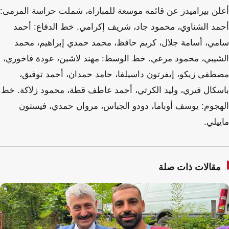
أعلن بيراميدز عن قائمة موسعة للمباراة، شملت حراسة المرمى:
أحمد الشناوي، محمود جاد، شريف إكرامي. خط الدفاع: أحمد
سامي، أسامة جلال، كريم حافظ، محمد حمدي إبراهيم، محمد
الشيبي، محمود مرعي. خط الوسط: مهند لاشين، عودة فاخوري،
مصطفى زيكو، إيفرتون داسيلفا، حامد حمدان، أحمد توفيق،
باسكال فيري، وليد الكرتي، أحمد عاطف قطة، محمود زلاكة. خط
الهجوم: يوسف أوباما، دودو الجباس، مروان حمدي، فيستون
ماييلي.
مقالات ذات صلة