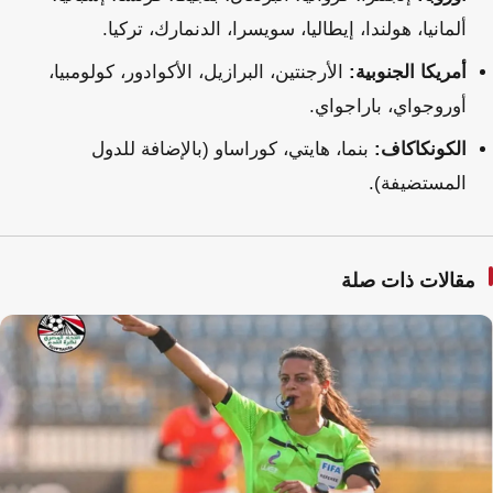
ألمانيا، هولندا، إيطاليا، سويسرا، الدنمارك، تركيا.
أمريكا الجنوبية:
الأرجنتين، البرازيل، الأكوادور، كولومبيا،
أوروجواي، باراجواي.
الكونكاكاف:
بنما، هايتي، كوراساو (بالإضافة للدول
المستضيفة).
مقالات ذات صلة