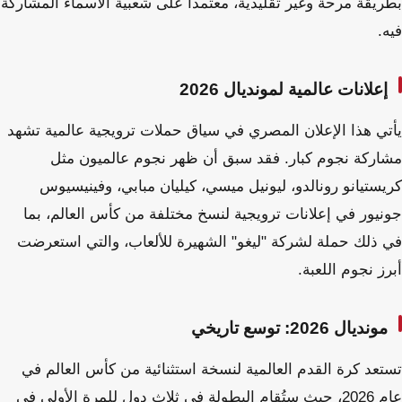
بطريقة مرحة وغير تقليدية، معتمداً على شعبية الأسماء المشاركة
فيه.
إعلانات عالمية لمونديال 2026
يأتي هذا الإعلان المصري في سياق حملات ترويجية عالمية تشهد
مشاركة نجوم كبار. فقد سبق أن ظهر نجوم عالميون مثل
كريستيانو رونالدو، ليونيل ميسي، كيليان مبابي، وفينيسيوس
جونيور في إعلانات ترويجية لنسخ مختلفة من كأس العالم، بما
في ذلك حملة لشركة "ليغو" الشهيرة للألعاب، والتي استعرضت
أبرز نجوم اللعبة.
مونديال 2026: توسع تاريخي
تستعد كرة القدم العالمية لنسخة استثنائية من كأس العالم في
عام 2026، حيث ستُقام البطولة في ثلاث دول للمرة الأولى في