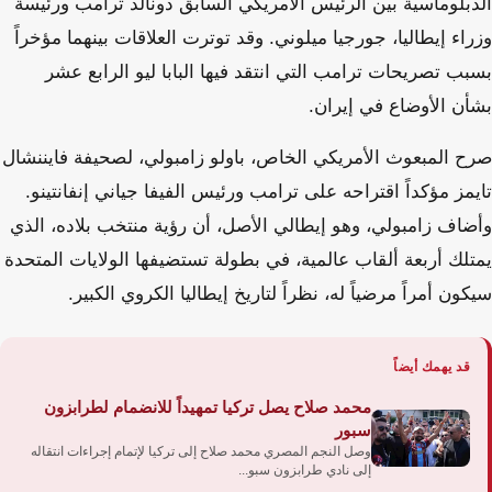
الدبلوماسية بين الرئيس الأمريكي السابق دونالد ترامب ورئيسة
وزراء إيطاليا، جورجيا ميلوني. وقد توترت العلاقات بينهما مؤخراً
بسبب تصريحات ترامب التي انتقد فيها البابا ليو الرابع عشر
بشأن الأوضاع في إيران.
صرح المبعوث الأمريكي الخاص، باولو زامبولي، لصحيفة فايننشال
تايمز مؤكداً اقتراحه على ترامب ورئيس الفيفا جياني إنفانتينو.
وأضاف زامبولي، وهو إيطالي الأصل، أن رؤية منتخب بلاده، الذي
يمتلك أربعة ألقاب عالمية، في بطولة تستضيفها الولايات المتحدة
سيكون أمراً مرضياً له، نظراً لتاريخ إيطاليا الكروي الكبير.
قد يهمك أيضاً
محمد صلاح يصل تركيا تمهيداً للانضمام لطرابزون
سبور
وصل النجم المصري محمد صلاح إلى تركيا لإتمام إجراءات انتقاله
إلى نادي طرابزون سبو...