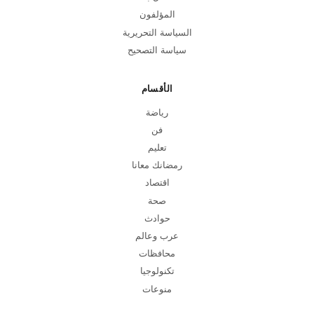
المؤلفون
السياسة التحريرية
سياسة التصحيح
الأقسام
رياضة
فن
تعليم
رمضانك معانا
اقتصاد
صحة
حوادث
عرب وعالم
محافظات
تكنولوجيا
منوعات