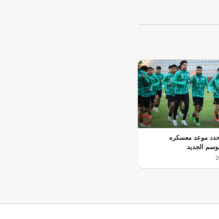
حدد موعد معسكره
وسم الجديد