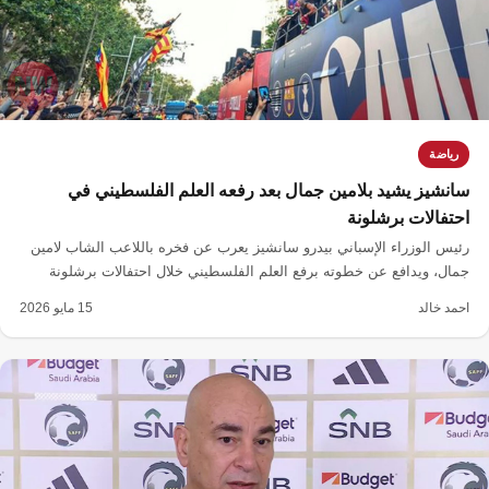
رياضة
سانشيز يشيد بلامين جمال بعد رفعه العلم الفلسطيني في
احتفالات برشلونة
رئيس الوزراء الإسباني بيدرو سانشيز يعرب عن فخره باللاعب الشاب لامين
جمال، ويدافع عن خطوته برفع العلم الفلسطيني خلال احتفالات برشلونة
بلقب الدوري، مؤكداً تضامن الملايين مع الشعب الفلسطيني.
احمد خالد
15 مايو 2026