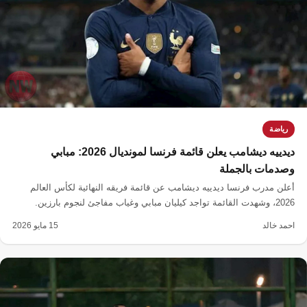
رياضة
ديدييه ديشامب يعلن قائمة فرنسا لمونديال 2026: مبابي
وصدمات بالجملة
أعلن مدرب فرنسا ديدييه ديشامب عن قائمة فريقه النهائية لكأس العالم
2026، وشهدت القائمة تواجد كيليان مبابي وغياب مفاجئ لنجوم بارزين.
احمد خالد
15 مايو 2026