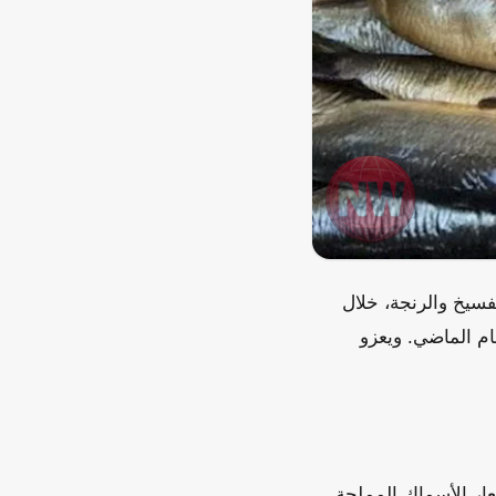
سيخ والرنجة، خلال
عام الماضي. ويعزو
عار الأسماك المملحة