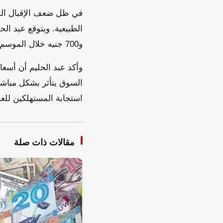
في ظل ضعف الإقبال المت
و700 جنيه خلال الموسم. كما من المتوقع أن تنخفض أسعار الرنجة لتتراوح بين 100 و120 جنيهاً.
وأكد عبد الحليم أن أسعا
السوق يتأثر بشكل مباشر 
استجابة المستهلكين للع
مقالات ذات صلة