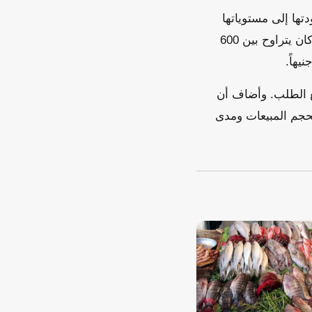
ها إلى مستوياتها
الطبيعية. ويتوقع عبد الحليم أن يصل سعر كيلو الفسيخ إلى ما بين 300 و400 جنيه، بعد أن كان يتراوح بين 600
جع الطلب. وأضاف أن
بحجم المبيعات ومدى