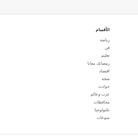
الأقسام
رياضة
فن
تعليم
رمضانك معانا
اقتصاد
صحة
حوادث
عرب وعالم
محافظات
تكنولوجيا
منوعات