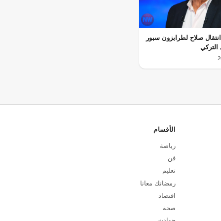
نتقال صلاح لطرابزون سبور
التركي
الأقسام
رياضة
فن
تعليم
رمضانك معانا
اقتصاد
صحة
حوادث