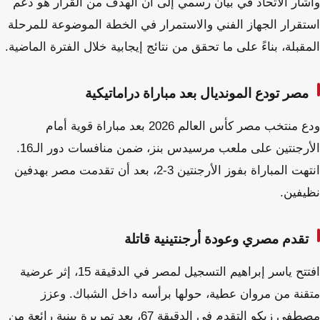
وأشار الاتحاد في بيان رسمي إلى أن الهدف من القرار هو دعم
استقرار الجهاز الفني والاستمرار في الخطة الموضوعة للمرحلة
المقبلة، بناءً على ما تحقق من نتائج إيجابية خلال الفترة الماضية.
مصر تودع المونديال بعد مباراة دراماتيكية
ودع منتخب مصر كأس العالم 2026 بعد مباراة قوية أمام
الأرجنتين على ملعب مرسيدس بنز، ضمن منافسات دور الـ16.
انتهت المباراة بفوز الأرجنتين 3-2، بعد أن تقدمت مصر بهدفين
نظيفين.
تقدم مصري وعودة أرجنتينية قاتلة
افتتح ياسر إبراهيم التسجيل لمصر في الدقيقة 15، إثر عرضية
متقنة من مروان عطية، حولها برأسه داخل الشباك. وعزز
مصطفى زيكو التقدم في الدقيقة 67، بعد تمريرة بينية رائعة من