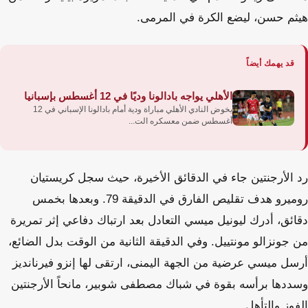
هيثم حسن، ليضع الكرة في المرمى.
قد يهمك أيضاً
الأهلي يواجه بادالونا وديًا في 12 أغسطس بإسبانيا
يخوض النادي الأهلي مباراة ودية أمام بادالونا الإسباني في 12
أغسطس ضمن معسكره الت...
رد الأرجنتين جاء في الدقائق الأخيرة، حيث سجل كريستيان
روميرو هدف تقليص الفارق في الدقيقة 79. وبعدها بخمس
دقائق، أدرك ليونيل ميسي التعادل بعد ارتباك دفاعي إثر تمريرة
من جونزالو مونتييل. وفي الدقيقة الثانية من الوقت بدل الضائع،
أرسل ميسي عرضية من الجهة اليمنى، ارتقى لها إنزو فيرنانديز
وسددها برأسه بقوة في شباك مصطفى شوبير، مانحاً الأرجنتين
الفوز والتأهل.