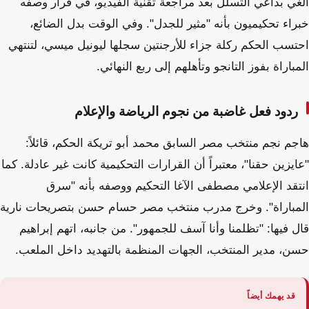
ألغي بداعي التسلل بعد مراجعة تقنية الفيديو، في قرار وصفه
خبراء تحكيميون بأنه "مثير للجدل". وفي الوقت بدل الضائع،
احتسب الحكم ركلة جزاء للأرجنتين سجلها ليونيل ميسي، لتنتهي
المباراة بفوز التانجو وتأهلهم إلى ربع النهائي.
ردود فعل غاضبة من نجوم الرياضة والإعلام
هاجم نجم منتخب مصر السابق محمد أبو تريكة الحكم، قائلاً:
"عايزين حقنا"، معتبراً أن القرارات التحكيمية كانت غير عادلة. كما
انتقد الإعلامي مصطفى الآغا التحكيم ووصفه بأنه "سرق
المباراة". وخرج مدرب منتخب مصر حسام حسن بتصريحات نارية
قال فيها: "تظلمنا وأنا آسف للجمهور". من جانبه، اتهم إبراهيم
حسن، مدير المنتخب، الجهات المنظمة بالتهديد داخل الملعب.
قد يهمك أيضاً