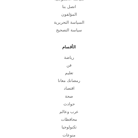
اتصل بنا
المؤلفون
السياسة التحريرية
سياسة التصحيح
الأقسام
رياضة
فن
تعليم
رمضانك معانا
اقتصاد
صحة
حوادث
عرب وعالم
محافظات
تكنولوجيا
منوعات