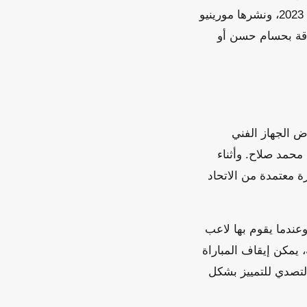
مع علامة توثيق، لكنه ليس الحساب الرسمي لمورينيو. الصورة الأصلية تعود إلى 10 مارس 2023، ونشرها مورينيو
اقة بحسام حسن أو
اراة مصر والأرجنتين في دور الـ16 من كأس العالم 2026، اعترض الجهاز الفني
محمد صلاح. وأثناء
لمباراة، وهي إشارة معتمدة من الاتحاد
ارة تم اعتمادها رسمياً في بطولة كأس العالم للسيدات تحت 20 عاماً عام 2024. وعندما يقوم بها لاعب
 يمكن إيقاف المباراة
التصدي للتمييز بشكل