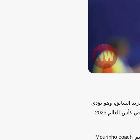
ريد السابق، وهو يؤدي
إشارة مشابهة لتلك التي قام بها حسام حسن، مدرب منتخب مصر، خلال مباراة الأرجنتين في كأس العالم 2026.
تحقق فريق التحرير من الحساب الذي نشر الصورة، وتبين أنه حساب غير رسمي يحمل اسم 'Mourinho coach'