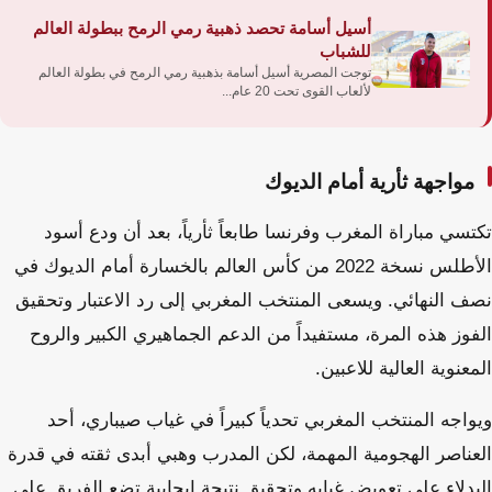
أسيل أسامة تحصد ذهبية رمي الرمح ببطولة العالم
للشباب
توجت المصرية أسيل أسامة بذهبية رمي الرمح في بطولة العالم
لألعاب القوى تحت 20 عام...
مواجهة ثأرية أمام الديوك
تكتسي مباراة المغرب وفرنسا طابعاً ثأرياً، بعد أن ودع أسود
الأطلس نسخة 2022 من كأس العالم بالخسارة أمام الديوك في
نصف النهائي. ويسعى المنتخب المغربي إلى رد الاعتبار وتحقيق
الفوز هذه المرة، مستفيداً من الدعم الجماهيري الكبير والروح
المعنوية العالية للاعبين.
ويواجه المنتخب المغربي تحدياً كبيراً في غياب صيباري، أحد
العناصر الهجومية المهمة، لكن المدرب وهبي أبدى ثقته في قدرة
البدلاء على تعويض غيابه وتحقيق نتيجة إيجابية تضع الفريق على