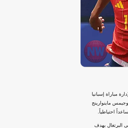
ارة مباراة إسبانيا
ه ستيوارت بيرت وجيمس ماينوارينج
عداً احتياطياً.
ى البرتغال بهدف