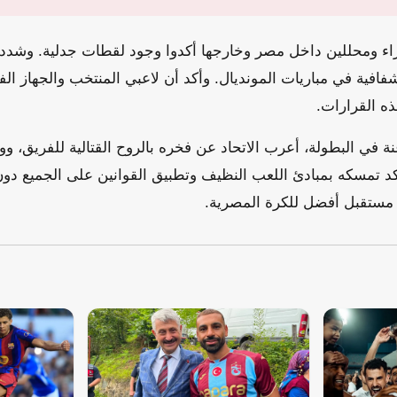
براء ومحللين داخل مصر وخارجها أكدوا وجود لقطات جدلية. وشدد 
لشفافية في مباريات المونديال. وأكد أن لاعبي المنتخب والجهاز ال
ه القرارات.
نة في البطولة، أعرب الاتحاد عن فخره بالروح القتالية للفريق، و
 تمسكه بمبادئ اللعب النظيف وتطبيق القوانين على الجميع دون ا
مستقبل أفضل للكرة المصرية.