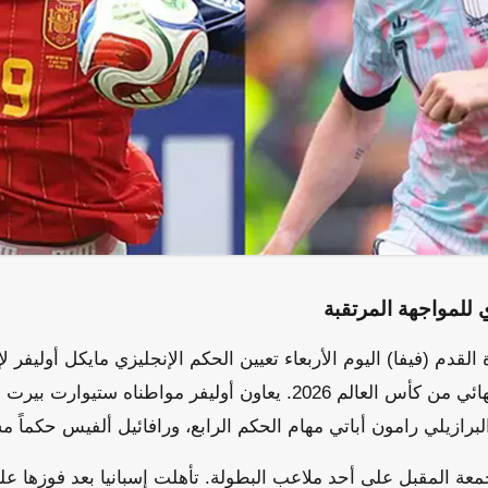
 للمواجهة المرتقبة
القدم (فيفا) اليوم الأربعاء تعيين الحكم الإنجليزي مايكل أوليفر لإد
وبلجيكا في الدور ربع النهائي من كأس العالم 2026. يعاون أوليفر مواطنا
برازيلي رامون أباتي مهام الحكم الرابع، ورافائيل ألفيس حكماً مسا
معة المقبل على أحد ملاعب البطولة. تأهلت إسبانيا بعد فوزها عل