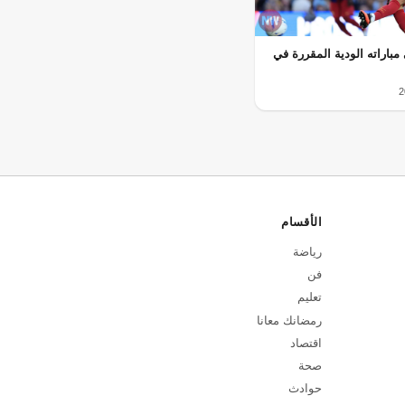
مباراته الودية المقررة في
الأقسام
رياضة
فن
تعليم
رمضانك معانا
اقتصاد
صحة
حوادث