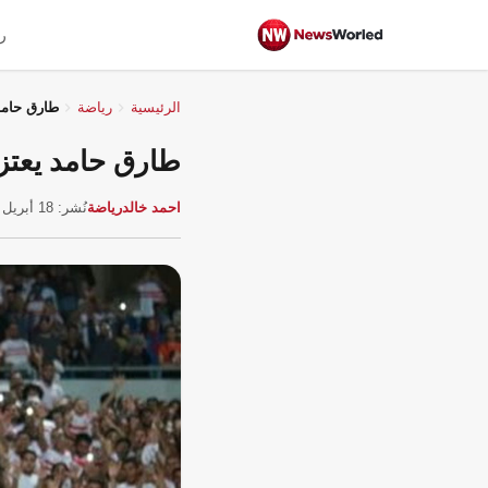
ر
الرئيسية
رياضة
طارق حامد 
طارق حامد يعتزل
احمد خالد
رياضة
نُشر: 18 أبريل 2026