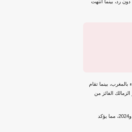
ون رد، بينما انتهت
عب المسيرة الخضراء بالمغرب، بينما تقام
ي 16 من الشهر ذاته. وينتظر الزمالك الفائز من
يُعد هذا التأهل هو الظهور الثالث للزمالك في نهائي بطولة الكونفدرالية، بعد نسختي 2019 و2024، مما يؤكد