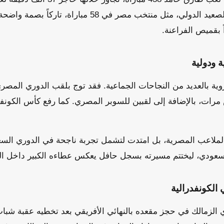
كصانع أو هداف. وعلى الصعيد الدولي، مثل منتخب مصر في 58
 بقميص الفراعنة.
 ودولية
ية بالعديد من النجاحات الجماعية. فقد توج بلقب الدوري المصري
، بالإضافة إلى لقبين للسوبر المصري. كما رفع كأس الكونفدر
الملاعب المصرية، بل امتدت لتشمل تجربة ناجحة في الدوري الس
سعودي، ليختتم مسيرته بسجل حافل يعكس عطاءه الكبير داخل ا
 الكونفدرالية
 الزمالك في حجز مقعده بالنهائي الأفريقي بعد تخطيه عقبة شباب