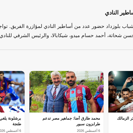
طير النادي
باب بلوزداد حضور عدد من أساطير النادي لمؤازرة الفريق. توا
سن شحاتة، أحمد حسام ميدو، شيكابالا، والرئيس الشرفي للناد
 الزمالك
محمد طارق أضا: جماهير مصر تدعم
برشلونة يلغي 
طرابزون سبور
طنجة
6 أغسطس 2026
6 أغسطس 2026