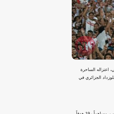
 اعتزاله الساحرة
لوزداد الجزائري في
خلال مسيرته الاحترافية، لعب طارق حامد 438 مباراة، تجاوز خلالها حاجز 37 ألف دقيقة لعب، مساهماً بـ19 هدفاً