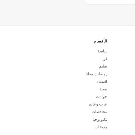
الأقسام
رياضة
فن
تعليم
رمضانك معانا
اقتصاد
صحة
حوادث
عرب وعالم
محافظات
تكنولوجيا
منوعات