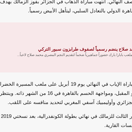
ف النهائي. انتهت مباراة الذهاب في الجزائر بفوز الزمالك بهدف د
اهرة الدولي بالتعادل السلبي، ليتأهل الأبيض رسمياً.
 صلاح ينضم رسمياً لصفوف طرابزون سبور التركي
عب بابارا بارك حضوراً جماهيرياً ضخماً لتقديم النجم المصري محمد صلاح لاعباً...
يستعد الزمالك لخوض مباراة الإياب في النهائي يوم 19 أبريل على مل
مباراة الذهاب في 9 مايو المقبل، ومواجهة الحسم بالقاهرة ف
لجزائري وأوليمبيك آسفي المغربي لتحديد منافسه على اللقب.
ات القارية.