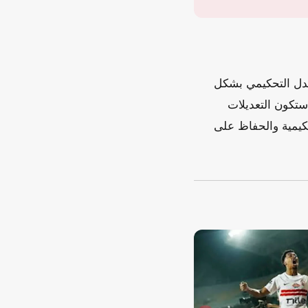
 لم تنهِ الجدل التحكيمي بشكل
 تحولت بعض القرارات إلى مادة للنقاش بين الخبراء. مع اقتراب مونديال 2026، ستكون التعديلات
حكيمية والحفاظ على