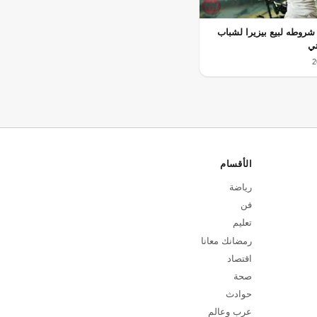
شروطه لبيع بيزيرا لشباب
تي
الأقسام
رياضة
فن
تعليم
رمضانك معانا
اقتصاد
صحة
حوادث
عرب وعالم