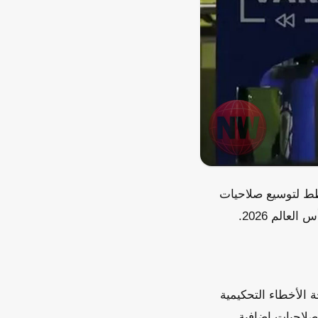
 (فيفا) ومجلس الاتحاد الدولي لكرة القدم (IFAB) عن خطط لتوسيع صلاحيات
 الأخطاء التحكيمية
ل حالات الجدل التي قد تؤثر على نتائج المباريات. يرى مؤيدو التعديلات أن منح VAR صلاحيات إضافية