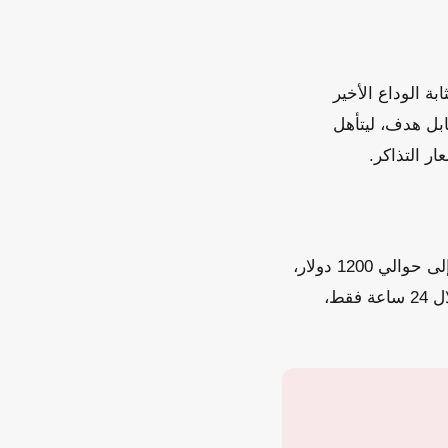
ة الوداع الأخير
ابل هدف، ليتأهل
ار التذاكر.
تراجعت أسعار تذاكر مباراة إسبانيا وبلجيكا المقررة الجمعة 10 يوليو من نحو 2950 دولاراً إلى حوالي 1200 دولار،
بانخفاض نسبته 60%. كما انخفض متوسط أسعار تذاكر الدور ربع النهائي بنسبة 31.5% خلال 24 ساعة فقط،