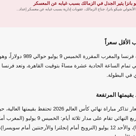
 بانزا يثير الجدل في الزمالك بسبب غيابه عن المعسكر
الأنجولي شيكو بانزا، جناح الزمالك، عقوبات إدارية بسبب غيابه عن معسكر إعداد...
 الأقل سعراً
بلغت أسعار تذاكر مباراة فرنسا والمغ
 في تمام الساعة الحادية عشرة مساءً بتوقيت القاهرة، وتعد فرنسا
وي في البطولة.
بقيمتها المرتفعة
يوليو (إسبانيا أمام بلجيكا)، والأحد 12 يوليو (النرويج أمام إنجلترا والأرجنتين أ