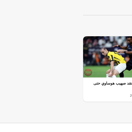
 عقد صهيب هوساوي حتى