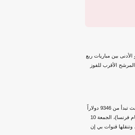
رب المقررة الخميس 9 يوليو حوالي 989 دولاراً، وهو الأدنى بين مباريات ربع
 المرشح الأقرب للفوز
على النقيض، لا تزال أسعار تذاكر مباراة نهائي كأس العالم 2026 تحتفظ بقيمتها العالية، حيث تبدأ من 9346 دولاراً
تقريباً. يذكر أن مباريات ربع النهائي تقام على مدار ثلاثة أيام: الخميس 9 يوليو (المغرب أمام فرنسا)، الجمعة 10
مام سويسرا)، وتنقلها قنوات بي إن