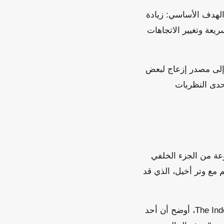
ات. الهدف الأساسي: زيادة
عة وتغيير الاتجاهات
 إلى مصدر إزعاج لبعض
حدى النظريات
عة من الجزء الخلفي
م مع وتر أخيل، الذي قد
الدكتور دونالد جرانت، طبيب عام وكبير المستشارين السريريين في The Independent Pharmacy، أوضح أن أحد