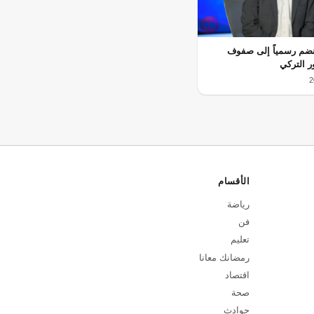
نضم رسمياً إلى صفوف
 التركي
الأقسام
رياضة
فن
تعليم
رمضانك معانا
اقتصاد
صحة
حوادث