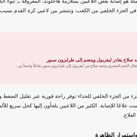
ة هو إصابة بعض اللاعبين بمتلازمة هاجلوند، المعروفة بـ"نتوء الك
في الجزء الخلفي من الكعب، وتنتشر بين لاعبي كرة القدم بسبب 
 صلاح يغادر ليفربول وينضم إلى طرابزون سبور
نتقال النجم المصري محمد صلاح من ليفربول إلى طرابزون سبور تفاعلاً واسعاً بي...
ء من الجزء الخلفي للحذاء توفر راحة فورية عبر تقليل الضغط وا
علاجًا للإصابة. الكثير من اللاعبين يلجأون إليها كحل سريع للألم أ
العلاج.
 واستمرار الظاهرة